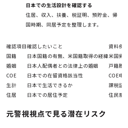
日本での生活設計を確認する
住居、収入、扶養、税証明、預貯金、帰
国時期、同居予定を整理します。
確認項目
確認したいこと
資料例
国籍
日本国籍の有無、米国籍取得の経緯
米国帰
婚姻
日本人配偶者との法律上の婚姻
戸籍謄
COE
日本での在留資格該当性
COE申
生計
日本で生活できるか
課税証
住居
日本での居住予定
住民票
元警視視点で見る潜在リスク