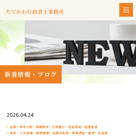
新着情報・ブログ
2026.04.24
全国
神奈川県
相模原市
行政書士
在留資格
経営管理
技術・人文知識・国際業務
企業内転勤
家族滞在
留学
永住権