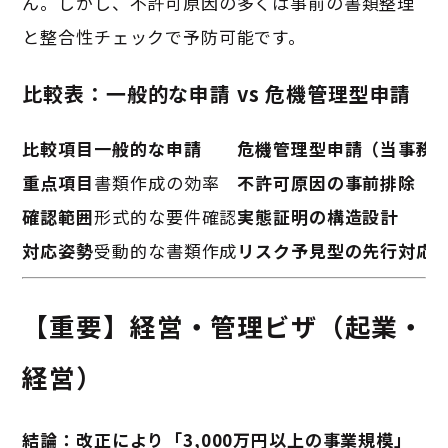
ん。しかし、不許可原因の多くは事前の書類整理
と整合性チェックで予防可能です。
比較表：一般的な申請 vs 危機管理型申請
比較項目
一般的な申請
危機管理型申請（当事務
重点項目
書類作成の効率
不許可原因の事前排除
確認範囲
形式的な要件確認
実態証明の構造設計
対応姿勢
受動的な書類作成
リスク予見型の先行対応
【重要】経営・管理ビザ（起業・
経営）
結論：改正により「3,000万円以上の事業規模」