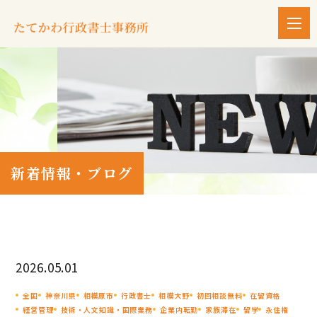
新着情報・ブログ
2026.05.01
全国
神奈川県
相模原市
行政書士
相模大野
初回相談無料
在留資格
経営管理
技術・人文知識・国際業務
企業内転勤
家族滞在
留学
永住権