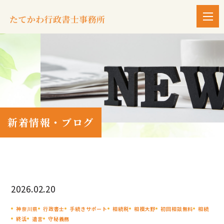
新着情報・ブログ
2026.02.20
神奈川県
行政書士
手続きサポート
相続税
相模大野
初回相談無料
相続
終活
遺言
守秘義務