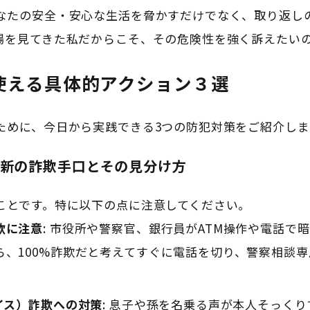
なたの安全・安心な生活を脅かすだけでなく、取り返し
場を見てきた私だからこそ、その危険性を強く訴えたい
使える具体的アクション３選
ために、今日から実践できる3つの防犯対策をご紹介しま
最新の詐欺手口とその見分け方
ことです。特に以下の点に注意してください。
欺に注意
: 市役所や警察官、銀行員がATM操作や電話で
、100%詐欺だと考えてすぐに電話を切り、警察相談専用
イス）詐欺への対策
: 息子や孫を名乗る声が本人そっく