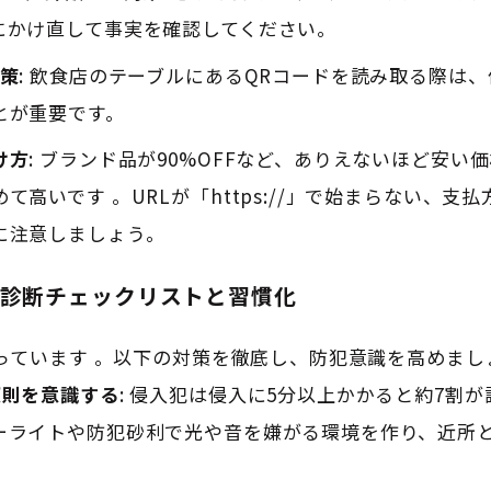
にかけ直して事実を確認してください
。
対策
: 飲食店のテーブルにあるQRコードを読み取る際は
とが重要です
。
け方
: ブランド品が90%OFFなど、ありえないほど安
めて高いです
。URLが「https://」で始まらない、
に注意しましょう
。
犯診断チェックリストと習慣化
っています
。以下の対策を徹底し、防犯意識を高めまし
原則を意識する
: 侵入犯は侵入に5分以上かかると約7割
ーライトや防犯砂利で光や音を嫌がる環境を作り、近所