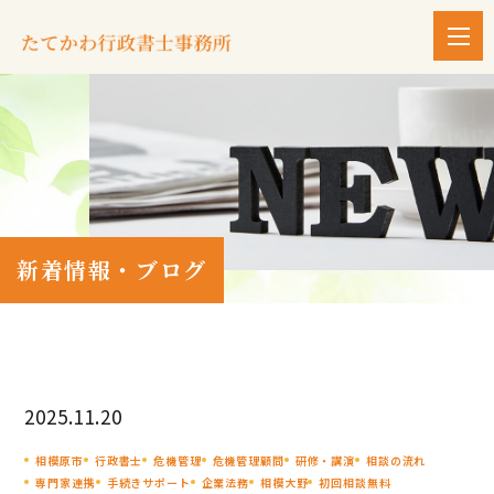
新着情報・ブログ
2025.11.20
相模原市
行政書士
危機管理
危機管理顧問
研修・講演
相談の流れ
専門家連携
手続きサポート
企業法務
相模大野
初回相談無料